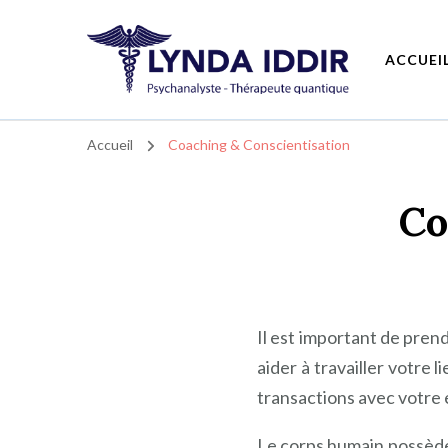
ACCUEI
Lynda IDDIR- L'hypnose quantique au service du bien-être – à Asnières
Lynda IDDIR- L'hypnose quantique au service du bien-être
Accueil
Coaching & Conscientisation
Co
Il est important de pren
aider à travailler votre 
transactions avec votre
Le corps humain possède