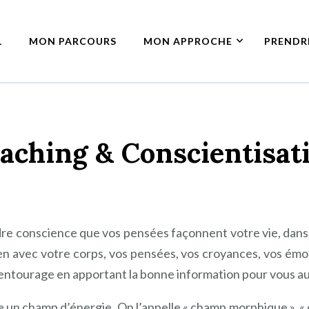
L
MON PARCOURS
MON APPROCHE
PRENDR
-Sur Seine
 – à Asnières-Sur Seine
aching & Conscientisat
dre conscience que vos pensées façonnent votre vie, dans c
lien avec votre corps, vos pensées, vos croyances, vos émo
 entourage en apportant la bonne information pour vous au
 un champ d’énergie. On l’appelle « champ morphique », «