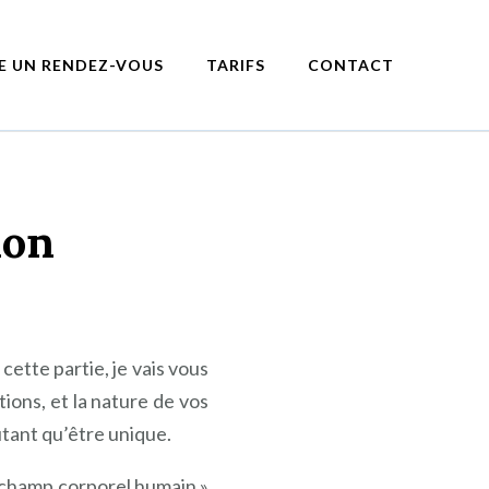
E UN RENDEZ-VOUS
TARIFS
CONTACT
ion
ette partie, je vais vous
tions, et la nature de vos
tant qu’être unique.
 champ corporel humain »