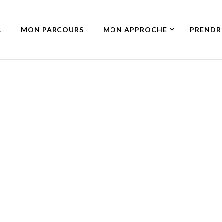
L
MON PARCOURS
MON APPROCHE
PRENDR
-Sur Seine
 – à Asnières-Sur Seine