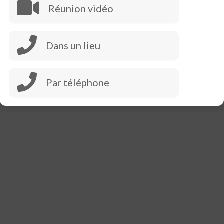
Réunion vidéo
© Copyright 2024 Ton Psychanalyste. Tous droits
Dans un lieu
réservés
Mental Health Coach | Developed By
Blossom
Themes
. Powered by
WordPress
.
Par téléphone