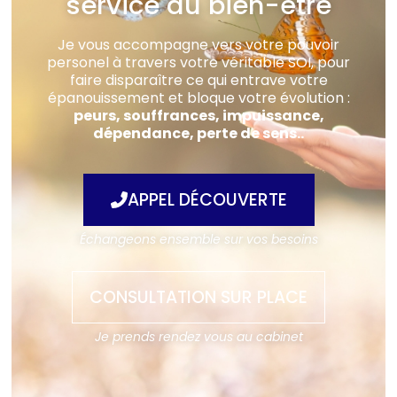
service du bien-être
Je vous accompagne vers votre pouvoir
personel à travers votre véritable SOI, pour
faire disparaître ce qui entrave votre
épanouissement et bloque votre évolution :
peurs, souffrances, impuissance,
dépendance, perte de sens..
APPEL DÉCOUVERTE
Échangeons ensemble sur vos besoins
CONSULTATION SUR PLACE
Je prends rendez vous au cabinet