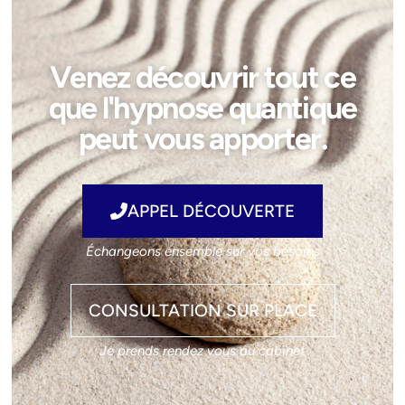
Venez découvrir tout ce
que l'hypnose quantique
peut vous apporter.
APPEL DÉCOUVERTE
Échangeons ensemble sur vos besoins
CONSULTATION SUR PLACE
Je prends rendez vous au cabinet