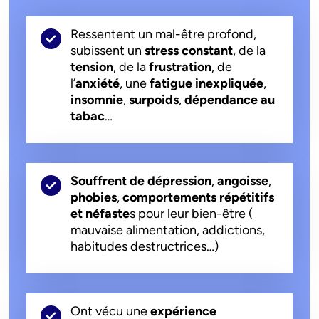
Ressentent un mal-être profond,
subissent un
stress constant
, de la
tension
, de la
frustration
, de
l’
anxiété
, une
fatigue inexpliquée
,
insomnie
,
surpoids
,
dépendance au
tabac
…
Souffrent de dépression
,
angoisse
,
phobies
,
comportements répétitifs
et néfaste
s pour leur bien-être (
mauvaise alimentation, addictions,
habitudes destructrices…)
Ont vécu une
expérience