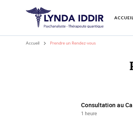
ACCUEI
Lynda IDDIR- L'hypnose quantique au service du bien-être – à Asnières
Lynda IDDIR- L'hypnose quantique au service du bien-être
Accueil
Prendre un Rendez-vous