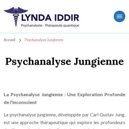
Lynda IDDIR- L'hypnose quantique au service du bien-être – à Asnières-Sur Seine
Lynda IDDIR- L'hypnose quantique au service du bien-être – à
Asnières-Sur Seine
Accueil
Psychanalyse Jungienne
Psychanalyse Jungienne
La Psychanalyse Jungienne : Une Exploration Profonde
de l’Inconscient
La psychanalyse jungienne, développée par Carl Gustav Jung,
est une approche thérapeutique qui explore les profondeurs