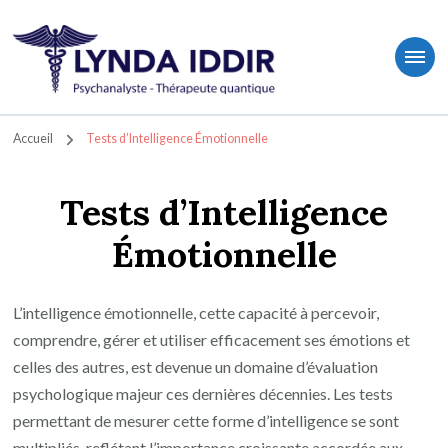
Lynda IDDIR- L'hypnose quantique au service du bien-être – à Asnières-Sur Seine
Lynda IDDIR- L'hypnose quantique au service du bien-être – à
Asnières-Sur Seine
Accueil
Tests d’Intelligence Émotionnelle
Tests d’Intelligence
Émotionnelle
L’intelligence émotionnelle, cette capacité à percevoir,
comprendre, gérer et utiliser efficacement ses émotions et
celles des autres, est devenue un domaine d’évaluation
psychologique majeur ces dernières décennies. Les tests
permettant de mesurer cette forme d’intelligence se sont
multipliés, reflétant l’importance croissante accordée aux